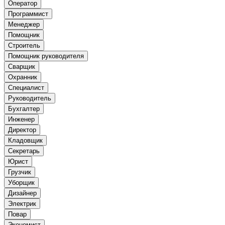
Оператор
Программист
Менеджер
Помощник
Строитель
Помощник руководителя
Сварщик
Охранник
Специалист
Руководитель
Бухгалтер
Инженер
Директор
Кладовщик
Секретарь
Юрист
Грузчик
Уборщик
Дизайнер
Электрик
Повар
Экономист