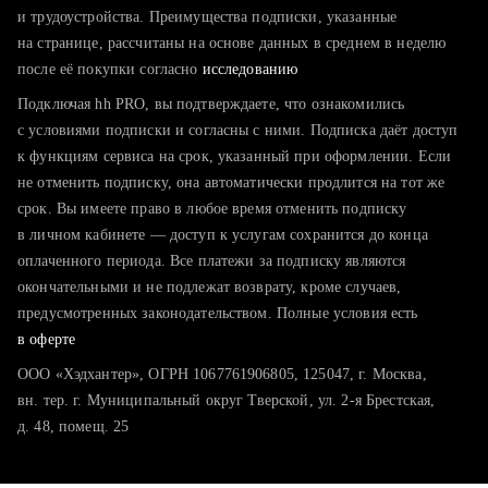
тратите много времени на поиск и вручную поднимаете
и трудоустройства. Преимущества подписки, указанные
резюме
на странице, рассчитаны на основе данных в среднем в неделю
после её покупки согласно
хотите сравнить себя с конкурентами и оценить шансы
исследованию
Подключая hh PRO, вы подтверждаете, что ознакомились
с условиями подписки и согласны с ними. Подписка даёт доступ
к функциям сервиса на срок, указанный при оформлении. Если
не отменить подписку, она автоматически продлится на тот же
срок. Вы имеете право в любое время отменить подписку
в личном кабинете — доступ к услугам сохранится до конца
оплаченного периода. Все платежи за подписку являются
окончательными и не подлежат возврату, кроме случаев,
предусмотренных законодательством. Полные условия есть
в оферте
ООО «Хэдхантер», ОГРН 1067761906805, 125047, г. Москва,
вн. тер. г. Муниципальный округ Тверской, ул. 2-я Брестская,
д. 48, помещ. 25