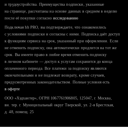
тратите много времени на поиск и вручную поднимаете
и трудоустройства. Преимущества подписки, указанные
резюме
на странице, рассчитаны на основе данных в среднем в неделю
после её покупки согласно
хотите сравнить себя с конкурентами и оценить шансы
исследованию
Подключая hh PRO, вы подтверждаете, что ознакомились
с условиями подписки и согласны с ними. Подписка даёт доступ
к функциям сервиса на срок, указанный при оформлении. Если
не отменить подписку, она автоматически продлится на тот же
срок. Вы имеете право в любое время отменить подписку
в личном кабинете — доступ к услугам сохранится до конца
оплаченного периода. Все платежи за подписку являются
окончательными и не подлежат возврату, кроме случаев,
предусмотренных законодательством. Полные условия есть
в оферте
ООО «Хэдхантер», ОГРН 1067761906805, 125047, г. Москва,
вн. тер. г. Муниципальный округ Тверской, ул. 2-я Брестская,
д. 48, помещ. 25