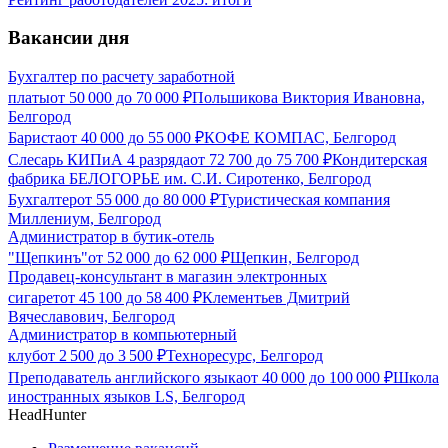
Вакансии дня
Бухгалтер по расчету заработной
платы
от
50 000
до
70 000
₽
Польшикова Виктория Ивановна,
Белгород
Бариста
от
40 000
до
55 000
₽
КОФЕ КОМПАС, Белгород
Слесарь КИПиА 4 разряда
от
72 700
до
75 700
₽
Кондитерская
фабрика БЕЛОГОРЬЕ им. С.И. Сиротенко, Белгород
Бухгалтер
от
55 000
до
80 000
₽
Туристическая компания
Миллениум, Белгород
Администратор в бутик-отель
"Щепкинъ"
от
52 000
до
62 000
₽
Щепкин, Белгород
Продавец-консультант в магазин электронных
сигарет
от
45 100
до
58 400
₽
Клементьев Дмитрий
Вячеславович, Белгород
Администратор в компьютерный
клуб
от
2 500
до
3 500
₽
Техноресурс, Белгород
Преподаватель английского языка
от
40 000
до
100 000
₽
Школа
иностранных языков LS, Белгород
HeadHunter