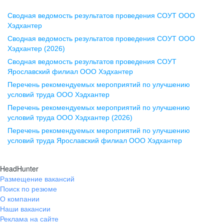
Сводная ведомость результатов проведения СОУТ ООО
Воронеж
Хэдхантер
Сводная ведомость результатов проведения СОУТ ООО
ул. Комиссаржевской, д. 10,
Хэдхантер (2026)
офис 1212
Сводная ведомость результатов проведения СОУТ
+7 473 280-05-05
Ярославский филиал ООО Хэдхантер
pr@vrn.hh.ru
Перечень рекомендуемых мероприятий по улучшению
условий труда ООО Хэдхантер
Казань
Перечень рекомендуемых мероприятий по улучшению
ул. Спартаковская, д. 2А, этаж 3,
условий труда ООО Хэдхантер (2026)
помещение 15
Перечень рекомендуемых мероприятий по улучшению
условий труда Ярославский филиал ООО Хэдхантер
+7 843 212-12-50
pr@kzn.hh.ru
HeadHunter
Размещение вакансий
Екатеринбург
Поиск по резюме
ул. Боевых Дружин, стр. 20,
О компании
5 этаж, офис 505, 521
Наши вакансии
Реклама на сайте
+7 343 226-79-99