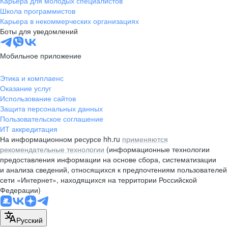
Карьера для молодых специалистов
pr@nsk.hh.ru
Школа программистов
Карьера в некоммерческих организациях
Минск
Боты для уведомлений
пр-т Дзержинского, д. 57,
10 этаж, помещение 45-1
Мобильное приложение
+375 (17)
336-03-02
Этика и комплаенс
pr@rabota.by
Оказание услуг
Использование сайтов
Алматы
Защита персональных данных
Пользовательское соглашение
пр. Абая, д. 151, БЦ Алатау,
ИТ аккредитация
12 этаж, офис 1209
На информационном ресурсе hh.ru
применяются
+7 727 232-13-13
рекомендательные технологии
(информационные технологии
pr@headhunter.com.kz
предоставления информации на основе сбора, систематизации
и анализа сведений, относящихся к предпочтениям пользователей
сети «Интернет», находящихся на территории Российской
Федерации)
Русский