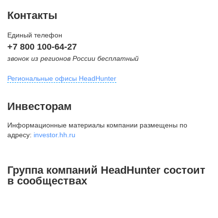
Контакты
Единый телефон
+7 800 100-64-27
звонок из регионов России бесплатный
Региональные офисы HeadHunter
Москва
Инвесторам
внутригородская территория
Информационные материалы компании размещены по
Муниципальный округ Тверской,
адресу:
investor.hh.ru
2-я Брестская ул., д. 48,
помещение 25
+7 495 974-64-27
Группа компаний HeadHunter состоит
+7 495 980-64-27
в сообществах
+7 495 134-92-24
press@hh.ru