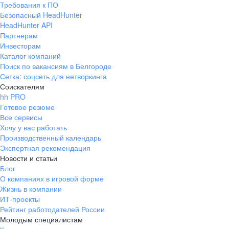
Требования к ПО
pr@ural.hh.ru
Безопасный HeadHunter
HeadHunter API
Краснодар
Партнерам
Инвесторам
ул. Янковского, д. 169, 7 этаж,
Каталог компаний
706 каб.
Поиск по вакансиям в Белгороде
+7 861 205-55-57
Сетка: соцсеть для нетворкинга
pr@krd.hh.ru
Соискателям
hh PRO
Готовое резюме
Владивосток
Все сервисы
пер. Ланинский д. 4, офис 3.4
Хочу у вас работать
Производственный календарь
+7 423 202-33-28
Экспертная рекомендация
pr@dv.hh.ru
Новости и статьи
Блог
Новосибирск
О компаниях в игровой форме
Жизнь в компании
ул. Большевистская, д. 35,
ИТ-проекты
помещение 21
Рейтинг работодателей России
+7 383 207-94-64
Молодым специалистам