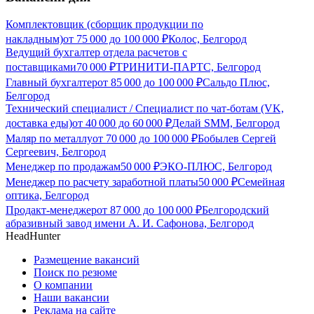
Комплектовщик (сборщик продукции по
накладным)
от
75 000
до
100 000
₽
Колос, Белгород
Ведущий бухгалтер отдела расчетов с
поставщиками
70 000
₽
ТРИНИТИ-ПАРТС, Белгород
Главный бухгалтер
от
85 000
до
100 000
₽
Сальдо Плюс,
Белгород
Технический специалист / Специалист по чат-ботам (VK,
доставка еды)
от
40 000
до
60 000
₽
Делай SMM, Белгород
Маляр по металлу
от
70 000
до
100 000
₽
Бобылев Сергей
Сергеевич, Белгород
Менеджер по продажам
50 000
₽
ЭКО-ПЛЮС, Белгород
Менеджер по расчету заработной платы
50 000
₽
Семейная
оптика, Белгород
Продакт-менеджер
от
87 000
до
100 000
₽
Белгородский
абразивный завод имени А. И. Сафонова, Белгород
HeadHunter
Размещение вакансий
Поиск по резюме
О компании
Наши вакансии
Реклама на сайте