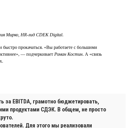
ния Мирко, HR-лид CDEK Digital
.
и быстро прокачаться. «Вы работаете с большими
ективнее», — подчеркивает
Роман Костин
. А «связь
х.
ть за EBITDA, грамотно бюджетировать,
гими продуктами СДЭК. В общем, не просто
руто.
зователей. Для этого мы реализовали