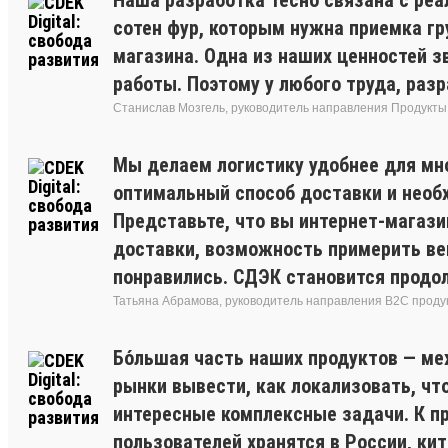
сотен фур, которым нужна приемка гру
магазина. Одна из наших ценностей з
работы. Поэтому у любого труда, раз
Станислав Мозгель, руководитель направления Продукты
Мы делаем логистику удобнее для мн
оптимальный способ доставки и необх
Представьте, что вы интернет-магаз
доставки, возможность примерить вещ
понравились. СДЭК становится продол
Татьяна Абрамова, руководитель направления B2C проду
Бо́льшая часть наших продуктов — ме
рынки вывести, как локализовать, что
интересные комплексные задачи. К пр
пользователей хранятся в России, ки