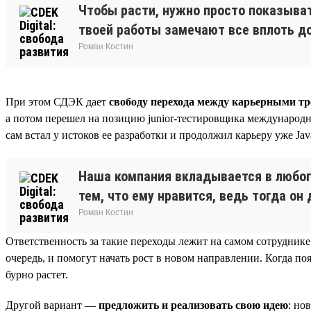
Чтобы расти, нужно просто показыват
твоей работы замечают все вплоть до 
Роман Костин
При этом СДЭК дает
свободу перехода между карьерными т
а потом перешел на позицию junior-тестировщика международно
сам встал у истоков ее разработки и продолжил карьеру уже Ja
Наша компания вкладывается в любог
тем, что ему нравится, ведь тогда он
Роман Костин
Ответственность за такие переходы лежит на самом сотруднике
очередь, и помогут начать рост в новом направлении. Когда по
бурно растет.
Другой вариант —
предложить и реализовать свою идею
: но