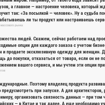
зов, а главное — настроение человека, который жд
вучит так: «За посылкой — человек». Ну а судьба 
рабатываешь ли ты продукт или настраиваешь серв
 массового рынка
ожества людей. Скажем, сейчас работаем над прое
одимые опции для каждого заказа с учетом бизнес
ин и продаете эксклюзивную одежду для женщин. Д
ь до покупки, отказаться от товара, если он не п
жением вашего сервиса, и мы учтем эти опции при
ктов
ждународные. Поэтому владелец продукта развивае
 предусмотреть при запуске. А для архитекторов, 
имеру, организовать связность данных — при том
тайских — в Китае и так далее. А еще необходимо 