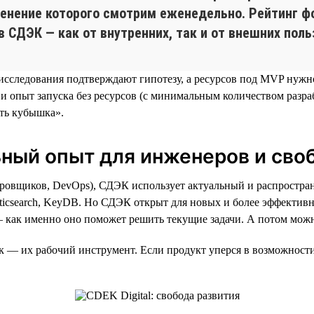
менение которого смотрим еженедельно. Рейтинг ф
 СДЭК — как от внутренних, так и от внешних поль
 исследования подтверждают гипотезу, а ресурсов под MVP нужно
ь и опыт запуска без ресурсов (с минимальным количеством разраб
сть кубышка».
льный опыт для инженеров и сво
ровщиков, DevOps), СДЭК использует актуальный и распространен
Elasticsearch, KeyDB. Но СДЭК открыт для новых и более эффект
— как именно оно поможет решить текущие задачи. А потом мож
 — их рабочий инструмент. Если продукт уперся в возможности с