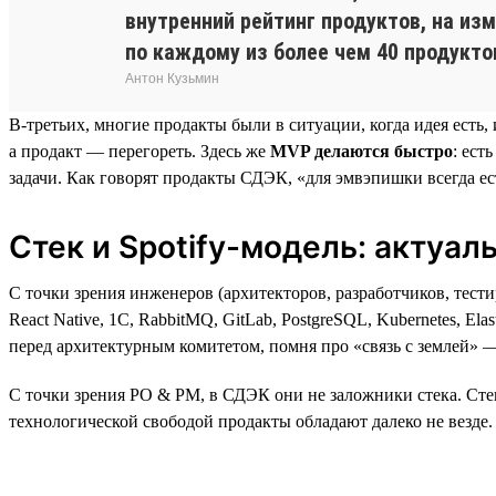
внутренний рейтинг продуктов, на из
по каждому из более чем 40 продуктов
Антон Кузьмин
В-третьих, многие продакты были в ситуации, когда идея есть,
а продакт — перегореть. Здесь же
MVP делаются быстро
: ест
задачи. Как говорят продакты СДЭК, «для эмвэпишки всегда е
Стек и Spotify-модель: актуа
С точки зрения инженеров (архитекторов, разработчиков, тести
React Native, 1C, RabbitMQ, GitLab, PostgreSQL, Kubernetes, 
перед архитектурным комитетом, помня про «связь с землей» 
С точки зрения PO & PM, в СДЭК они не заложники стека. Стек
технологической свободой продакты обладают далеко не везде.