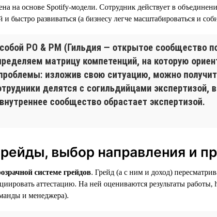
на на основе Spotify-модели. Сотрудник действует в объединения
 и быстро развиваться (а бизнесу легче масштабироваться и соб
собой PO & PM (Гильдия — открытое сообщество 
 определяем матрицу компетенций, на которую орие
проблемы: изложив свою ситуацию, можно получит
трудники делятся с согильдийцами экспертизой, в
е внутреннее сообщество обрастает экспертизой.
грейды, выбор направления и п
розрачной системе грейдов
. Грейд (а с ним и доход) пересматри
циировать аттестацию. На ней оцениваются результаты работы, ha
команды и менеджера).