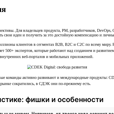
ия
пективы. Для владельцев продукта, PM, разработчиков, DevOps,
ить свои идеи и получить за это достойную компенсацию и личны
ллионы клиентов в сегментах B2B, B2C и C2C по всему миру. 
ет 500+ экспертов, которые работают над созданием и развитие
и внутренних веб-порталов и мобильных приложений.
вые команды активно развивают и международные продукты: CD
м рынке сократились, в СДЭК они по-прежнему есть.
истике: фишки и особенности
льным миром. Например, от твоего кода зависит ра