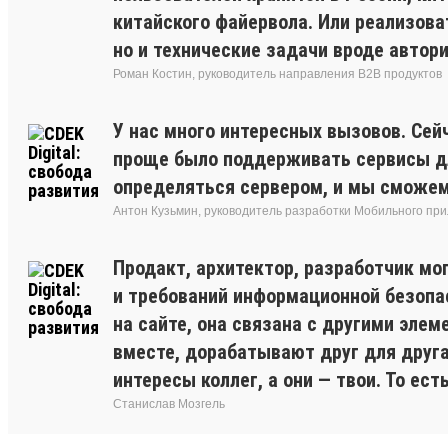
китайского файервола. Или реализова
но и технические задачи вроде автор
Роман Костин, руководитель направления B2B продуктов
У нас много интересных вызовов. Сейч
проще было поддерживать сервисы для
определяться сервером, и мы сможем
Антон Кузьмин, руководитель разработки Мобильного п
Продакт, архитектор, разработчик мо
и требований информационной безопас
на сайте, она связана с другими эл
вместе, дорабатывают друг для друга
интересы коллег, а они — твои. То ес
Станислав Мозгель