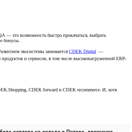
 QA — это возможность быстро прокачаться, выбрать
е бонусы.
Развитием экосистемы занимается
CDEK Digital
—
м продуктов и сервисов, в том числе высоконагруженной ERP-
EK.Shopping, CDEK forward и CDEK recommerce. И, хотя
бота сортера на складе в Питере, движение