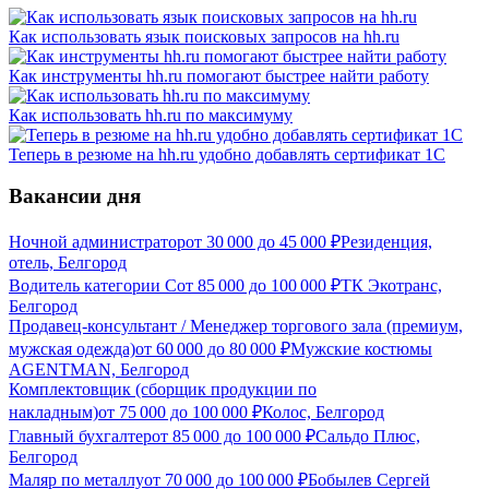
Как использовать язык поисковых запросов на hh.ru
Как инструменты hh.ru помогают быстрее найти работу
Как использовать hh.ru по максимуму
Теперь в резюме на hh.ru удобно добавлять сертификат 1С
Вакансии дня
Ночной администратор
от
30 000
до
45 000
₽
Резиденция,
отель, Белгород
Водитель категории С
от
85 000
до
100 000
₽
ТК Экотранс,
Белгород
Продавец-консультант / Менеджер торгового зала (премиум,
мужская одежда)
от
60 000
до
80 000
₽
Мужские костюмы
AGENTMAN, Белгород
Комплектовщик (сборщик продукции по
накладным)
от
75 000
до
100 000
₽
Колос, Белгород
Главный бухгалтер
от
85 000
до
100 000
₽
Сальдо Плюс,
Белгород
Маляр по металлу
от
70 000
до
100 000
₽
Бобылев Сергей