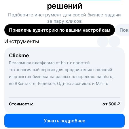
решений
Подберите инструмент для своей
бизнес-задачи
за пару кликов
Привлечь аудиторию по вашим настройкам
Пок
Инструменты
Инструменты
Инструменты
Виртуальный рекрутер
Clickme
Вакансия дня
Массовый подбор под ключ. Решите, сколько
Рекламная платформа от hh.ru: простой
Рекламный формат для вакансий на главной странице
кандидатов и когда вам нужно, и за дело возьмутся
технологичный сервис для продвижения вакансий
hh.ru. Увеличивает количество откликов
маркетологи, рекрутеры и проектные менеджеры
и проектов бизнеса на разных площадках: на hh.ru,
hh.ru с целым набором digital-инструментов
во ВКонтакте, Яндексе, Одноклассниках и Mail.ru
Стоимость:
от 200 000 ₽
Узнать подробнее
Стоимость:
от 500 ₽
Узнать подробнее
Узнать подробнее