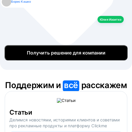
Борис Кашко
Юлия Изоитко
Александр Кулагин
Даниил Макаров
Екатерина Лазаренко
Юлия Изоитко
Получить решение для компании
Поддержим и
всё
расскажем
Статьи
Делимся новостями, историями клиентов и советами
про рекламные продукты и платформу Clickme