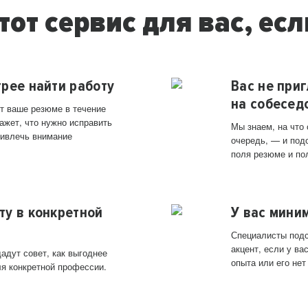
тот сервис для вас, есл
трее найти работу
Вас не при
на собесед
т ваше резюме в течение
ажет, что нужно исправить
Мы знаем, на что
ривлечь внимание
очередь, — и под
поля резюме и по
ту в конкретной
У вас мини
Специалисты подс
акцент, если у в
адут совет, как выгоднее
опыта или его нет
ля конкретной профессии.