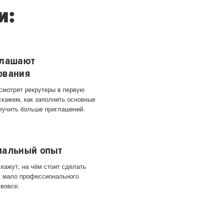
и:
глашают
ования
 смотрят рекрутеры в первую
скажем, как заполнить основные
лучить больше приглашений.
мальный опыт
кажут, на чём стоит сделать
ас мало профессионального
 вовсе.