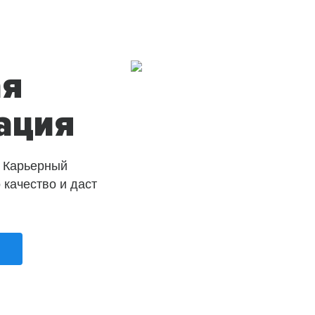
ая
ация
 Карьерный
о качество и даст