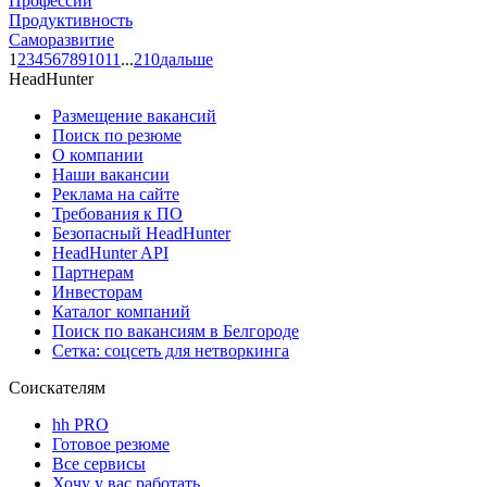
Профессии
Продуктивность
Саморазвитие
1
2
3
4
5
6
7
8
9
10
11
...
210
дальше
HeadHunter
Размещение вакансий
Поиск по резюме
О компании
Наши вакансии
Реклама на сайте
Требования к ПО
Безопасный HeadHunter
HeadHunter API
Партнерам
Инвесторам
Каталог компаний
Поиск по вакансиям в Белгороде
Сетка: соцсеть для нетворкинга
Соискателям
hh PRO
Готовое резюме
Все сервисы
Хочу у вас работать