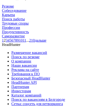
Резюме
Собеседование
Карьера
Поиск работы
Трудовые споры
Профессии
Продуктивность
Саморазвитие
1
2
3
4
5
6
7
8
9
10
11
...
210
дальше
HeadHunter
Размещение вакансий
Поиск по резюме
О компании
Наши вакансии
Реклама на сайте
Требования к ПО
Безопасный HeadHunter
HeadHunter API
Партнерам
Инвесторам
Каталог компаний
Поиск по вакансиям в Белгороде
Сетка: соцсеть для нетворкинга