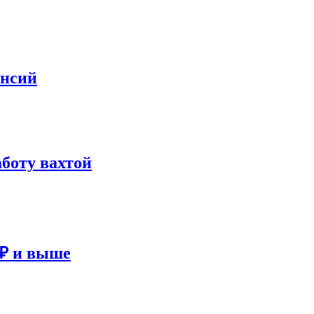
ансий
аботу вахтой
 ₽ и выше