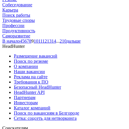
Собеседование
Карьера
Поиск работы
Трудовые споры
Профессии
Продуктивность
Саморазвитие
В начало
4
5
6
7
8
9
10
11
12
13
14
...
210
дальше
HeadHunter
Размещение вакансий
Поиск по резюме
О компании
Наши вакансии
Реклама на сайте
Требования к ПО
Безопасный HeadHunter
HeadHunter API
Партнерам
Инвесторам
Каталог компаний
Поиск по вакансиям в Белгороде
Сетка: соцсеть для нетворкинга
Соискателям