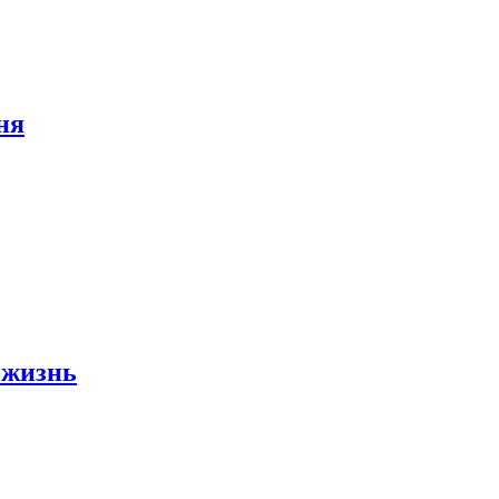
ня
 жизнь