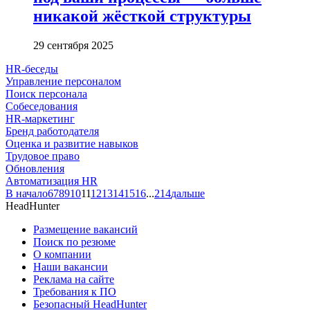
никакой жёсткой структуры
29 сентября 2025
HR-беседы
Управление персоналом
Поиск персонала
Собеседования
HR-маркетинг
Бренд работодателя
Оценка и развитие навыков
Трудовое право
Обновления
Автоматизация HR
В начало
6
7
8
9
10
11
12
13
14
15
16
...
214
дальше
HeadHunter
Размещение вакансий
Поиск по резюме
О компании
Наши вакансии
Реклама на сайте
Требования к ПО
Безопасный HeadHunter