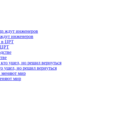
 ждут инженеров
в ЦРТ
стве
то ушел, но решил вернуться
меняют мир