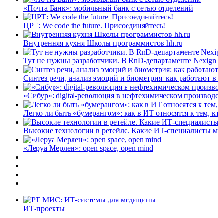
«Почта Банк»: мобильный банк с сетью отделений
ЦРТ: We code the future. Присоединяйтесь!
Внутренняя кухня Школы программистов hh.ru
Тут не нужны разработчики. В RnD-департаменте Nexign
Синтез речи, анализ эмоций и биометрия: как работают 
«Сибур»: digital-революция в нефтехимическом производ
Легко ли быть «бумерангом»: как в ИТ относятся к тем, к
Высокие технологии в ретейле. Какие ИТ-специалисты 
«Леруа Мерлен»: open space, open mind
ИТ-проекты