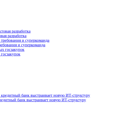
овая разработка
ребования и суперкоманда
 госзакупок
редитный банк выстраивает новую ИТ-структуру