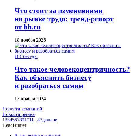
Что стоит за изменениями
на рынке труда: тренд-репорт
от hh.ru
18 ноября 2025
HR-беседы
Что такое человеко­центричность?
Как объяснить бизнесу
и разобраться самим
13 ноября 2024
Новости компаний
Новости рынка
1
2
3
4
5
6
7
8
9
10
11
...
47
дальше
HeadHunter
Размещение вакансий