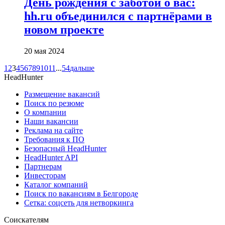
День рождения с заботой о вас:
hh.ru объединился с партнёрами в
новом проекте
20 мая 2024
1
2
3
4
5
6
7
8
9
10
11
...
54
дальше
HeadHunter
Размещение вакансий
Поиск по резюме
О компании
Наши вакансии
Реклама на сайте
Требования к ПО
Безопасный HeadHunter
HeadHunter API
Партнерам
Инвесторам
Каталог компаний
Поиск по вакансиям в Белгороде
Сетка: соцсеть для нетворкинга
Соискателям