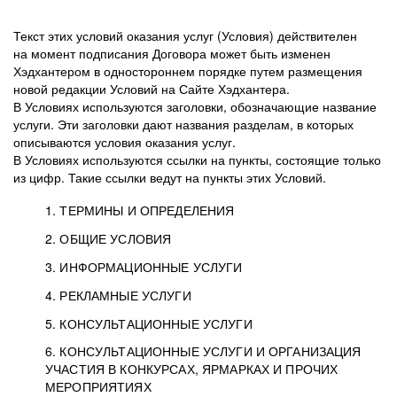
Текст этих условий оказания услуг (Условия) действителен
на момент подписания Договора может быть изменен
Хэдхантером в одностороннем порядке путем размещения
новой редакции Условий на Сайте Хэдхантера.
В Условиях используются заголовки, обозначающие название
услуги. Эти заголовки дают названия разделам, в которых
описываются условия оказания услуг.
В Условиях используются ссылки на пункты, состоящие только
из цифр. Такие ссылки ведут на пункты этих Условий.
1. ТЕРМИНЫ И ОПРЕДЕЛЕНИЯ
2. ОБЩИЕ УСЛОВИЯ
3. ИНФОРМАЦИОННЫЕ УСЛУГИ
1.1. Хэдхантер, или
Хэдхантер, ООО
4. РЕКЛАМНЫЕ УСЛУГИ
HeadHunter, или
«Хэдхантер», ИНН
2.1. Типы и статусы регистрации
5. КОНСУЛЬТАЦИОННЫЕ УСЛУГИ
Исполнитель
7718620740, адрес:
Типы регистрации
3.1. Предоставление доступа к базе данных
2.2. Активация услуг
6. КОНСУЛЬТАЦИОННЫЕ УСЛУГИ И ОРГАНИЗАЦИЯ
125047, г. Москва,
резюме с предложениями Соискателей
Описание и активация
УЧАСТИЯ В КОНКУРСАХ, ЯРМАРКАХ И ПРОЧИХ
2.1.1. Заказчику может быть присвоен один
4.0. Общие условия оказания рекламных услуг
внутригородская
о трудоустройстве с возможностью просмотра
МЕРОПРИЯТИЯХ
из Типов регистраций.
территория
4.0.1. Хэдхантер оказывает Заказчику услугу