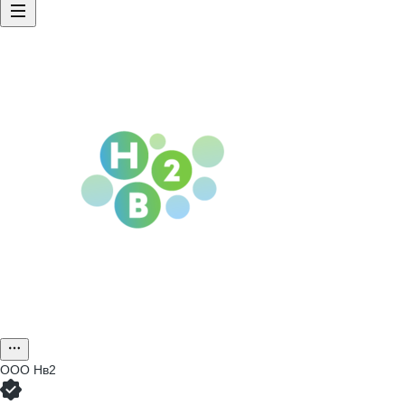
ООО
Нв2