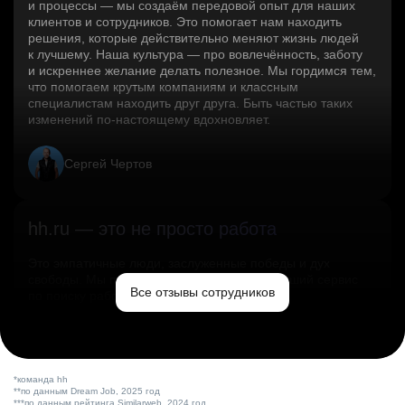
и процессы — мы создаём передовой опыт для наших
клиентов и сотрудников. Это помогает нам находить
решения, которые действительно меняют жизнь людей
к лучшему. Наша культура — про вовлечённость, заботу
и искреннее желание делать полезное. Мы гордимся тем,
что помогаем крутым компаниям и классным
специалистам находить друг друга. Быть частью таких
изменений по‑настоящему вдохновляет.
Сергей Чертов
hh.ru — это не просто работа
Это эмпатичные люди, заслуженные победы и дух
свободы. Мы помогаем миру и создаём лучший сервис
Все отзывы сотрудников
по поиску работы в стране.
Ольга Емельянова
*команда hh
**по данным Dream Job, 2025 год
***по данным рейтинга Similarweb, 2024 год