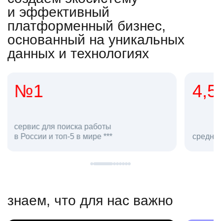
и эффективный
платформенный бизнес,
основанный на уникальных
данных и технологиях
4,5
20
сотруд
средняя оценка hh.ru как работодателя **
в hh.ru
знаем, что для нас важно