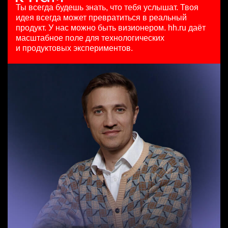
HeadHunter::Коммерческий департамент
29 июл. 2026
Ташкент
Ты всегда будешь знать, что тебя услышат.
Твоя
сегодня
з/п не указана
идея всегда может превратиться в реальный
з/п не указана
Москва
продукт.
У нас можно быть визионером. hh.ru даёт
Менеджер по продажам в сегменте малого и среднего
Москва
масштабное поле для технологических
бизнеса
и продуктовых экспериментов.
HeadHunter::Телефонные продажи
Старший аналитик клиентской эффективности
8 авг. 2026
HeadHunter::Коммерческий департамент
111800 - 186500 ₽
3 авг. 2026
Ярославль
з/п не указана
Москва