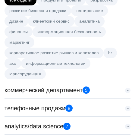
все отделы
продукты и проекты
разработка
развитие бизнеса и продажи
тестирование
дизайн
клиентский сервис
аналитика
финансы
информационная безопасность
маркетинг
корпоративное развитие рынков и капиталов
hr
axo
информационные технологии
юриспруденция
коммерческий департамент
9
Key Account Manager (EdTech)
телефонные продажи
8
HeadHunter::Коммерческий департамент
сегодня
Менеджер по продажам B2B
analytics/data science
150000 ₽
7
HeadHunter::Телефонные продажи
Нижний Новгород