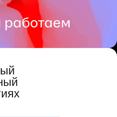
ый
ный
гиях