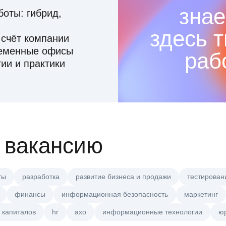
знае
оты: гибрид,
здесь 
 счёт компании
ременные офисы
раб
ии и практики
 вакансию
ты
разработка
развитие бизнеса и продажи
тестирован
финансы
информационная безопасность
маркетинг
 капиталов
hr
axo
информационные технологии
ю