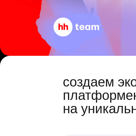
создаем эк
платформен
на уникаль