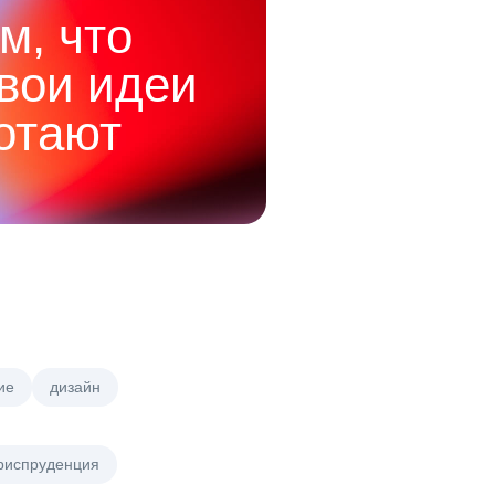
м, что
твои идеи
отают
ие
дизайн
риспруденция