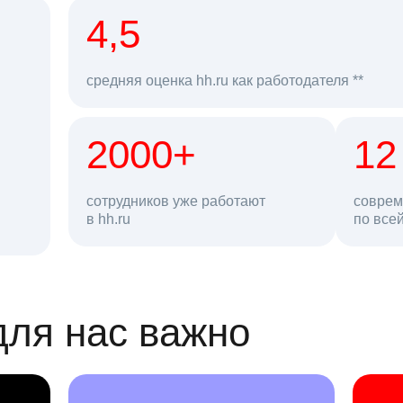
рд
4,5
средняя оценка hh.ru как работодателя **
2000+
68 млн
12
сотрудников уже работают
соврем
в hh.ru
резюме в базе
по все
ансии
для нас важно