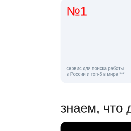
№1
1 мл
сервис для поиска работы
в России и топ-5 в мире ***
откликов на вак
знаем, что 