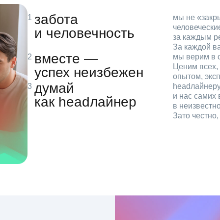
забота
мы не «зак
человечески
и человечность
за каждым р
За каждой в
вместе —
мы верим в с
Ценим всех, 
успех неизбежен
опытом, эксп
думай
headлайнеру
и нас самих 
как headлайнер
в неизвестн
Зато честно