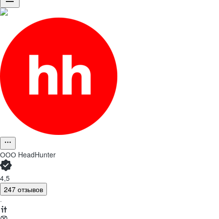
ООО
HeadHunter
4,5
247 отзывов
·