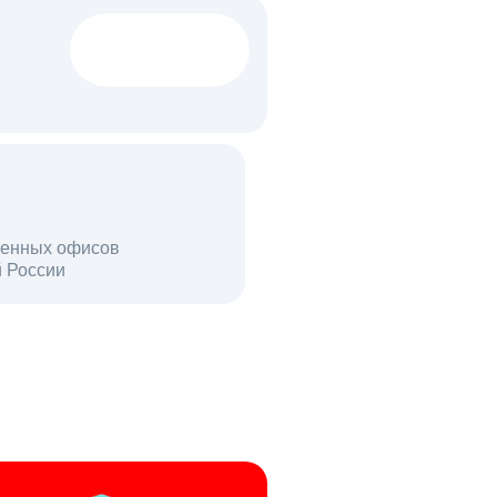
1522 тыс
вакансий
18 млн
енных офисов
й России
пользователей в день