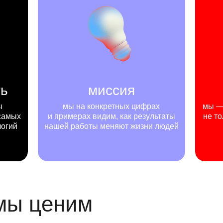
ть
миссия
ы
мы на конкретных цифрах
мы — 
самых
и примерах видим, как результаты
не то
логий
нашей работы меняют жизни людей
 мы ценим