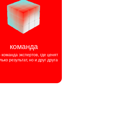
команда
команда экспертов, где ценят
лько результат, но и друг друга