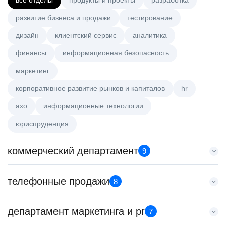
все отделы
продукты и проекты
разработка
развитие бизнеса и продажи
тестирование
дизайн
клиентский сервис
аналитика
финансы
информационная безопасность
маркетинг
корпоративное развитие рынков и капиталов
hr
axo
информационные технологии
юриспруденция
коммерческий департамент
9
Key Account Manager (EdTech)
телефонные продажи
8
HeadHunter::Коммерческий департамент
сегодня
Менеджер по привлечению клиентов (B2B)
департамент маркетинга и pr
150000 ₽
7
HeadHunter::Телефонные продажи
Ярославль