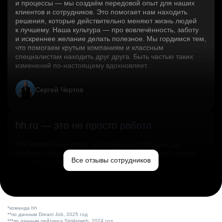
и процессы — мы создаём передовой опыт для наших
клиентов и сотрудников. Это помогает нам находить
решения, которые действительно меняют жизнь людей
к лучшему. Наша культура — про вовлечённость, заботу
и искреннее желание делать полезное. Мы гордимся тем,
что помогаем крутым компаниям и классным
специалистам находить друг друга. Быть частью таких
изменений по‑настоящему вдохновляет.
Сергей Чертов
hh.ru — это не просто работа
Это эмпатичные люди, заслуженные победы и дух
свободы. Мы помогаем миру и создаём лучший сервис
Все отзывы сотрудников
по поиску работы в стране.
Ольга Емельянова
*команда hh
**по данным Dream Job, 2025 год
***по данным рейтинга Similarweb, 2024 год