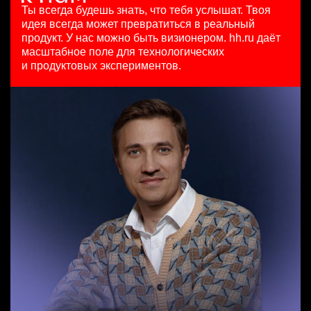
HeadHunter::Коммерческий департамент
HeadHunter::Департамент маркетинга
97000 - 161000 ₽
Ты всегда будешь знать, что тебя услышат.
Твоя
Team Lead TrustML
сегодня
4 авг. 2026
Ярославль
идея всегда может превратиться в реальный
HeadHunter::Analytics/Data Science
150000 ₽
з/п не указана
продукт.
У нас можно быть визионером. hh.ru даёт
29 июл. 2026
Нижний Новгород
Ярославль
масштабное поле для технологических
Старший специалист телемаркетинга
з/п не указана
и продуктовых экспериментов.
HeadHunter::Телефонные продажи
Москва
Аналитик данных (направление Enterprise продаж)
14 июл. 2026
HeadHunter::Коммерческий департамент
15000000 so'm
4 авг. 2026
Ташкент
з/п не указана
Москва