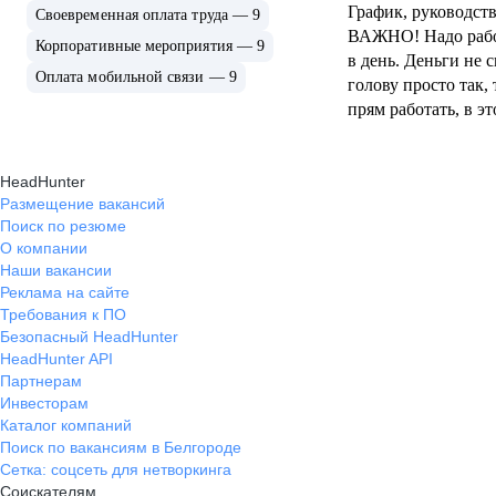
График, руководств
Своевременная оплата труда — 9
ВАЖНО! Надо работ
Корпоративные мероприятия — 9
в день. Деньги не 
Оплата мобильной связи — 9
голову просто так, 
прям работать, в э
роп. Лиды нормаль
есть, но это везде 
HeadHunter
Максимальная проз
Размещение вакансий
компании огромны
Поиск по резюме
О компании
Наши вакансии
Реклама на сайте
Требования к ПО
Безопасный HeadHunter
HeadHunter API
Партнерам
Инвесторам
Каталог компаний
Поиск по вакансиям в Белгороде
Сетка: соцсеть для нетворкинга
Соискателям