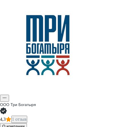
ООО
Три Богатыря
4,3
1 отзыв
О компании