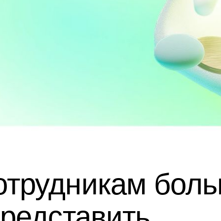
отрудникам боль
представить,