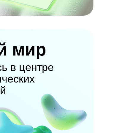
й мир
сь в центре
ических
й