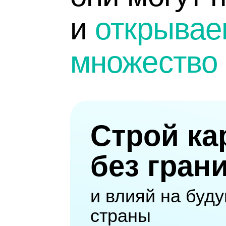
и
открывае
множество 
Строй ка
без гран
и влияй на буд
страны