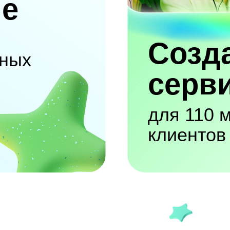
ие
Созд
ных
серв
для 110 
клиентов