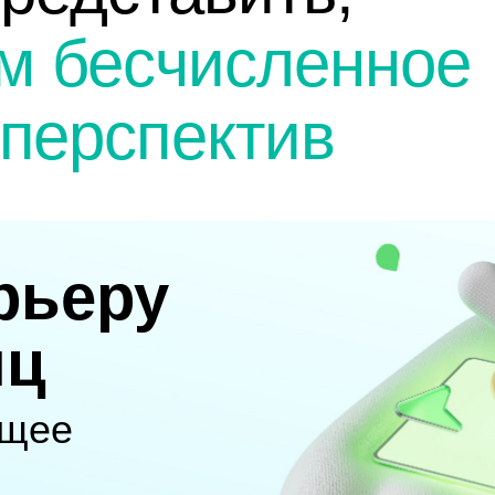
м бесчисленное
перспектив
рьеру
иц
ущее