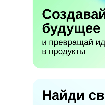
Создава
будущее
и превращай и
в продукты
Найди св