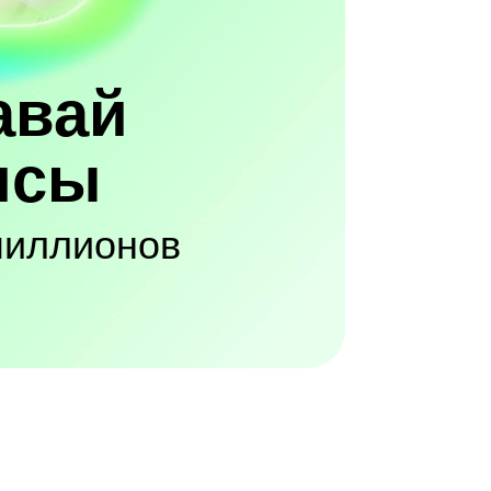
авай
исы
миллионов