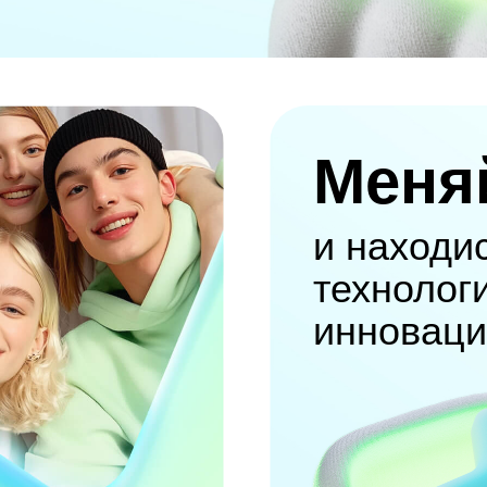
Меня
и находи
технолог
инноваци