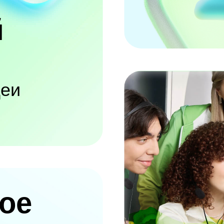
й
деи
ое