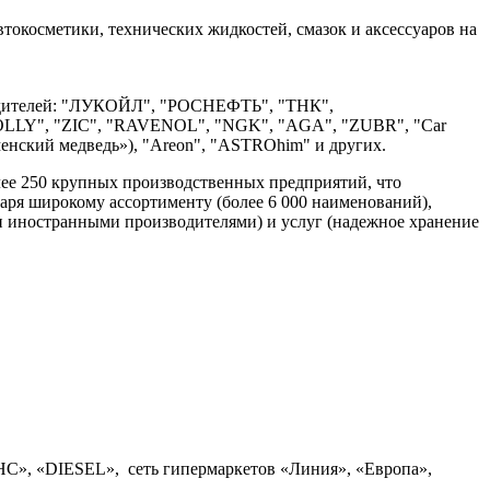
косметики, технических жидкостей, смазок и аксессуаров на
одителей: "ЛУКОЙЛ", "РОСНЕФТЬ", "ТНК",
Y", "ZIС", "RAVENOL", "NGK", "AGA", "ZUBR", "Car
юменский медведь»), "Areon", "ASTROhim" и других.
ее 250 крупных производственных предприятий, что
аря широкому ассортименту (более 6 000 наименований),
и иностранными производителями) и услуг (надежное хранение
НС», «DIESEL», сеть гипермаркетов «Линия», «Европа»,