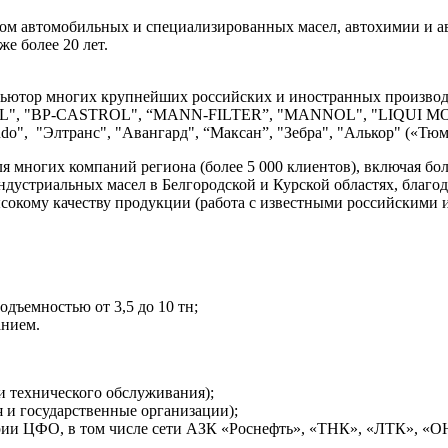
 автомобильных и специализированных масел, автохимии и авто
е более 20 лет.
ьютор многих крупнейших российских и иностранных произв
, "BP-CASTROL", “MANN-FILTER”, "MANNOL", "LIQUI MOLL
Kudo", "Элтранс", "Авангард", “Максан”, "Зебра", "Алькор" («Т
многих компаний региона (более 5 000 клиентов), включая бол
ндустриальных масел в Белгородской и Курской областях,
благод
сокому качеству продукции (работа с известными российскими 
дъемностью от 3,5 до 10 тн;
нием.
и технического обслуживания);
 и государственные организации);
ории ЦФО, в том числе сети АЗК «Роснефть», «ТНК», «ЛТК», «О