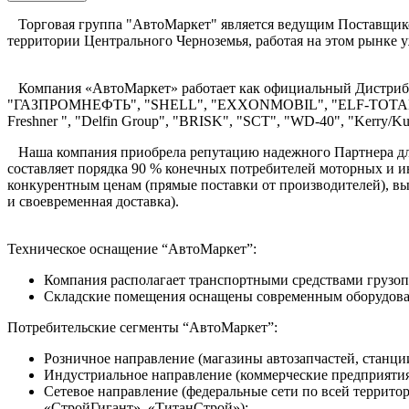
Торговая группа "АвтоМаркет" является ведущим Поставщиком
территории Центрального Черноземья, работая на этом рынке уж
Компания «АвтоМаркет» работает как официальный Дистриб
"ГАЗПРОМНЕФТЬ", "SHELL", "EXXONMOBIL", "ELF-TOTAL"
Freshner ", "Delfin Group", "BRISK", "SCT", "WD-40", "Kerry/
Наша компания приобрела репутацию надежного Партнера для 
составляет порядка 90 % конечных потребителей моторных и и
конкурентным ценам (прямые поставки от производителей), вы
и своевременная доставка).
Техническое оснащение “АвтоМаркет”:
Компания располагает транспортными средствами грузопо
Складские помещения оснащены современным оборудова
Потребительские сегменты “АвтоМаркет”:
Розничное направление (магазины автозапчастей, станци
Индустриальное направление (коммерческие предприятия
Сетевое направление (федеральные сети по всей террит
«СтройГигант», «ТитанСтрой»);