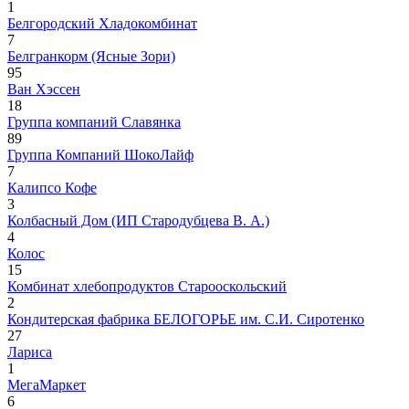
1
Белгородский Хладокомбинат
7
Белгранкорм (Ясные Зори)
95
Ван Хэссен
18
Группа компаний Славянка
89
Группа Компаний ШокоЛайф
7
Калипсо Кофе
3
Колбасный Дом (ИП Стародубцева В. А.)
4
Колос
15
Комбинат хлебопродуктов Старооскольский
2
Кондитерская фабрика БЕЛОГОРЬЕ им. С.И. Сиротенко
27
Лариса
1
МегаМаркет
6