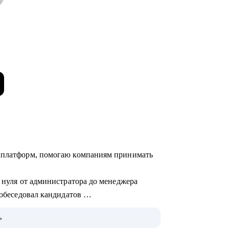
х платформ, помогаю компаниям принимать
с нуля от администратора до менеджера
 собеседовал кандидатов
ь
ботки