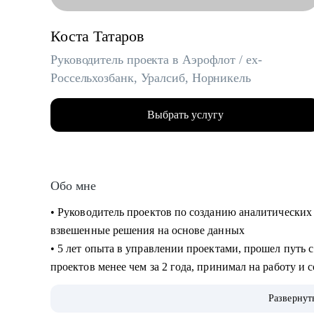
Коста Татаров
Руководитель проекта в Аэрофлот / ex-
Россельхозбанк, Уралсиб, Норникель
Выбрать услугу
Обо мне
• Руководитель проектов по созданию аналитически
взвешенные решения на основе данных
• 5 лет опыта в управлении проектами, прошел путь 
проектов менее чем за 2 года, принимал на работу и
• Спикер, it-евангелист
Развернут
• Знаю, как перейти в ИТ без опыта и навыков разра