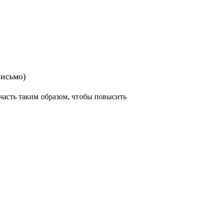
ьного письма
ам рекомендации для погружения в
письмо)
ектами
часть таким образом, чтобы повысить
одителя проектов, специалистам смежных
енте и ИТ с нуля