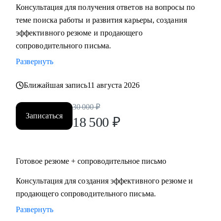
Консультация для получения ответов на вопросы по
Мидл и топ руководители.
теме поиска работы и развития карьеры, создания
• CEO/Генеральный директор
эффективного резюме и продающего
• Операционный директор/Исполнительный директор
сопроводительного письма.
• Коммерческий директор/Директор по продажам
Развернуть
• CFO/ Финансовый директор
• Технический директор
Ближайшая запись
11 августа 2026
• Директор по производству
• ИТ-директор
30 000
₽
• Директор по логистике и закупкам
Записаться
18 500
₽
• Директор по стратегическому развитию
• Директор по качеству
Готовое резюме + сопроводительное письмо
Для своих клиентов я — Карьерный доктор, который
поможет «диагностировать и вылечить» проблемы в
Консультация для создания эффективного резюме и
области профессионального развития: выявить сильные
продающего сопроводительного письма.
стороны и зоны роста, понять личную профессиональную
Развернуть
уникальность, найти оптимальное и актуальное решение, а