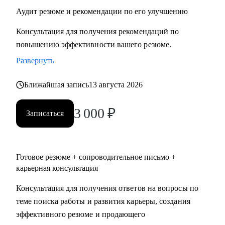
• Гостинично-ресторанный бизнес;
Аудит резюме и рекомендации по его улучшению
• Логистика и закупки;
Консультация для получения рекомендаций по
• Красота&Мода;
повышению эффективности вашего резюме.
• Спорт;
• PR, организация мероприятий;
Развернуть
• Безопасность;
Ближайшая запись
13 августа 2026
• Услуги для бизнеса и населения.
3 000
₽
Записаться
Готовое резюме + сопроводительное письмо +
карьерная консультация
Консультация для получения ответов на вопросы по
теме поиска работы и развития карьеры, создания
эффективного резюме и продающего