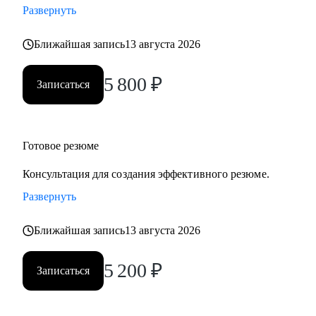
Развернуть
• помогу выбрать следующий этап в карьере и разработать
четкий план действий.
Ближайшая запись
13 августа 2026
• поделюсь алгоритмами ответов на популярные вопросы
рекрутеров, в том числе на "неудобные".
5 800
₽
Записаться
Кому могу помочь:
Имею экспертизу в различных сферах, по направлениям:
• Студенты и выпускники;
Готовое резюме
• Административный и операционный персонал;
Консультация для создания эффективного резюме.
• Финансовый блок (бухгалтерия);
Развернуть
• Продажи;
• Сервис;
Ближайшая запись
13 августа 2026
• Страхование;
• Фармацевтика, медицина, аптечный бизнес;
5 200
₽
Записаться
• Строительство и эксплуатация;
• Гостиничный и ресторанный бизнес;
• HR;