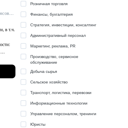
Розничная торговля
Финансовый архитектор / Наставник для бухгалтеров / Ментор для финансовых специалистов
Финансы, бухгалтерия
Стратегия, инвестиции, консалтинг
, в т.ч.
Административный персонал
ости:
Маркетинг, реклама, PR
.
Производство, сервисное
обслуживание
Добыча сырья
рошли
Сельское хозяйство
цию в
Транспорт, логистика, перевозки
Информационные технологии
Управление персоналом, тренинги
Юристы