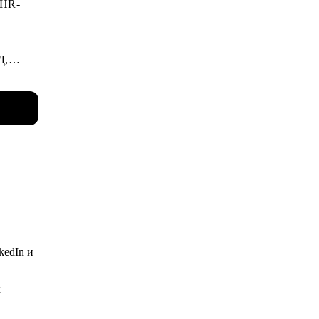
 HR-
нок
Д,
 помогу
ию на
 и
в
росами.
kedIn и
вратим
х