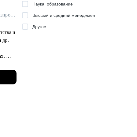
Наука, образование
ень
Менеджер по маркетинговым исследованиям в Яндекс Вертикали / ex-Газпромбанк, Яндекс Маркет, Joom
Высший и средний менеджмент
Другое
тства и
и др.
ах.
отать
бренд
аты в
м:
вить в