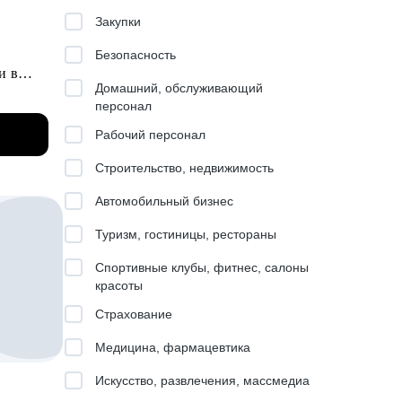
стом
Закупки
т
R
Безопасность
и в
вый
Домашний, обслуживающий
персонал
ле на
Рабочий персонал
а
Строительство, недвижимость
ьмо.
Автомобильный бизнес
и
Туризм, гостиницы, рестораны
Спортивные клубы, фитнес, салоны
красоты
ыми
Страхование
совым
Медицина, фармацевтика
Искусство, развлечения, массмедиа