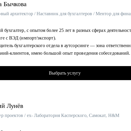
а
Бычкова
й бухгалтер, с опытом более 25 лет в разных сферах деятельности
нге с ВЭД (импорт/экспорт).
дитель бухгалтерского отдела в аутсорсинге — зона ответственн
аний-клиентов, имею большой опыт проведения собеседований
рт-в «Консультант +»— 3000+ консультаций для собственников,
вых директоров и бухгалтеров по всей России.
Выбрать услугу
вник и карьерный стратег — 180+ бухгалтеров и финансистов п
орские программы и совершили карьерные рывки.
совый архитектор - проектирую устойчивую финансовую функ
ях и готовлю лидеров, способных её возглавить.
ий
Лунёв
программ: «Главбух стратег», «Импорт под ключ», «Заместитель
а»
р проектов / ex- Лаборатория Касперского, Самокат, H&M
аты моих клиентов: