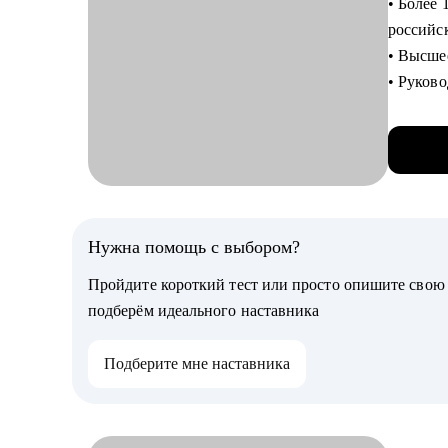
• Более
Финансо
российс
зарплаты
• Высше
позиции
• Руков
эксперт
течение 
уровень
• Успеш
четырех 
С чем п
• Внедр
• Скорр
российс
• Подго
• Глубо
Нужна помощь с выбором?
разобрат
функцио
• Найти
Пройдите короткий тест или просто опишите сво
• «Выгор
подберём идеального наставника
С чем п
• Избав
• Напис
условия
Подберите мне наставника
• Подго
• Прока
• Соста
специал
• Сплан
• Освои