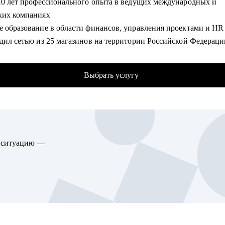
 10 лет профессионального опыта в ведущих международных и
вые специалисты после работы со мной получают офферы с ро
ких компаниях
 от 30% до 2 раз, проходят собеседования без страха и занимаю
е образование в области финансов, управления проектами и H
 финансовых директоров, главбухов, руководителей отделов и
одил сетью из 25 магазинов на территории Российской Федераци
ов. Это не просто консультации — это системный переход на но
3 лет
.
но реализовал инициативы по управлению изменениями в ритей
Выбрать услугу
рынках: Россия, Беларусь, Казахстан, Украина
омогу:
ял инновационные розничные проекты, не имеющие аналогов н
ектировать резюме и грамотно составить сопроводительное пис
ком рынке
товиться к успешному прохождению всех этапов собеседований 
кая экспертиза в межкультурных, межрегиональных и кросс-
ь тестовые задания.
нальных коммуникациях
 ваши точки роста для дальнейшего развития в профессии.
ю ситуацию —
евшему бухгалтеру» поставить новую цель в карьере главбуха.
омогу:
иться от страхов и сомнений и получить оффер с привлекательн
ать заметное резюме
ми.
товиться к собеседованию
чать определенные навыки,чтобы стать востребованным финан
вить индивидуальный план развития
истом.
ировать смену карьерного вектора
ть навыки проджект-менеджмента