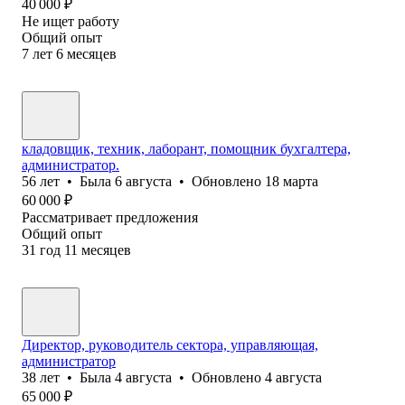
40 000
₽
Не ищет работу
Общий опыт
7
лет
6
месяцев
кладовщик, техник, лаборант, помощник бухгалтера,
администратор.
56
лет
•
Была
6 августа
•
Обновлено
18 марта
60 000
₽
Рассматривает предложения
Общий опыт
31
год
11
месяцев
Директор, руководитель сектора, управляющая,
администратор
38
лет
•
Была
4 августа
•
Обновлено
4 августа
65 000
₽