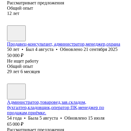
Рассматривает предложения
Общий опыт
12
лет
Продавец-консультант, администратор,менеджер,охрана
50
лет
•
Был
4 августа
•
Обновлено
21 сентября 2025
50 000
₽
Не ищет работу
Общий опыт
29
лет
6
месяцев
Администратор,товаровед,зав.складом,
бухгалтер,кладовщик,оператор ПК,менеджер по
продажам,приёмке.
54
года
•
Была
5 августа
•
Обновлено
15 июля
65 000
₽
Рассматривает предложения