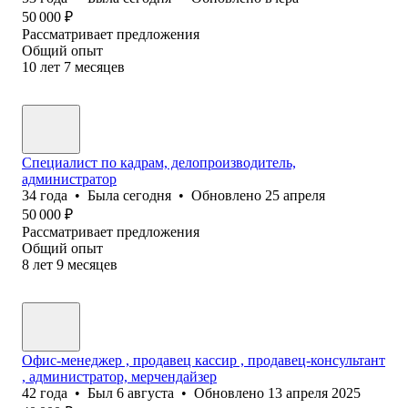
50 000
₽
Рассматривает предложения
Общий опыт
10
лет
7
месяцев
Специалист по кадрам, делопроизводитель,
администратор
34
года
•
Была
сегодня
•
Обновлено
25 апреля
50 000
₽
Рассматривает предложения
Общий опыт
8
лет
9
месяцев
Офис-менеджер , продавец кассир , продавец-консультант
, администратор, мерчендайзер
42
года
•
Был
6 августа
•
Обновлено
13 апреля 2025