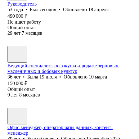
Руководитель
53
года
•
Был
сегодня
•
Обновлено
18 апреля
490 000
₽
Не ищет работу
Общий опыт
29
лет
7
месяцев
Ведущий специалист по закупке-продаже зерновых,
масленичных и бобовых культур
36
лет
•
Была
19 июля
•
Обновлено
10 марта
150 000
₽
Общий опыт
9
лет
8
месяцев
Офис-менеджер, оператор базы данных, контент-
менеджер
39
лет
•
Была
6 июля
•
Обновлено
15 декабря 2025