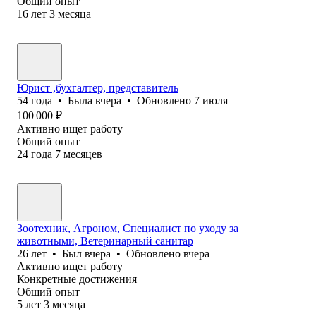
Общий опыт
16
лет
3
месяца
Юрист ,бухгалтер, представитель
54
года
•
Была
вчера
•
Обновлено
7 июля
100 000
₽
Активно ищет работу
Общий опыт
24
года
7
месяцев
Зоотехник, Агроном, Специалист по уходу за
животными, Ветеринарный санитар
26
лет
•
Был
вчера
•
Обновлено
вчера
Активно ищет работу
Конкретные достижения
Общий опыт
5
лет
3
месяца