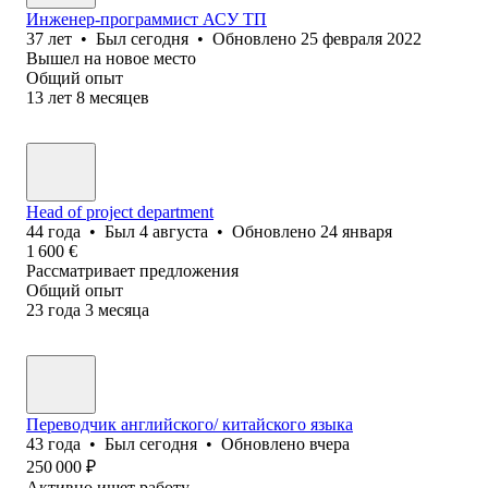
Инженер-программист АСУ ТП
37
лет
•
Был
сегодня
•
Обновлено
25 февраля 2022
Вышел на новое место
Общий опыт
13
лет
8
месяцев
Head of project department
44
года
•
Был
4 августа
•
Обновлено
24 января
1 600
€
Рассматривает предложения
Общий опыт
23
года
3
месяца
Переводчик английского/ китайского языка
43
года
•
Был
сегодня
•
Обновлено
вчера
250 000
₽
Активно ищет работу