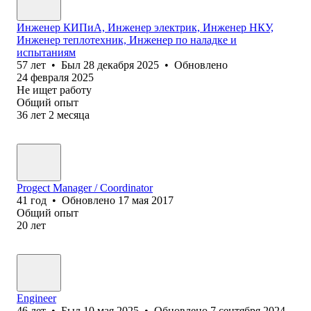
Инженер КИПиА, Инженер электрик, Инженер НКУ,
Инженер теплотехник, Инженер по наладке и
испытаниям
57
лет
•
Был
28 декабря 2025
•
Обновлено
24 февраля 2025
Не ищет работу
Общий опыт
36
лет
2
месяца
Progect Manager / Coordinator
41
год
•
Обновлено
17 мая 2017
Общий опыт
20
лет
Engineer
46
лет
•
Был
10 мая 2025
•
Обновлено
7 сентября 2024