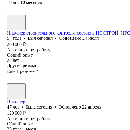
19
лет
10
месяцев
Инженер строительного контроля, состою в НОСТРОЙ (НРС) 
54
года
•
Был
сегодня
•
Обновлено
24 июля
200 000
₽
Активно ищет работу
Общий опыт
28
лет
Другие резюме
Ещё 1 резюме
Инженер
47
лет
•
Была
сегодня
•
Обновлено
22 апреля
120 000
₽
Активно ищет работу
Общий опыт
23
года
1
месяц