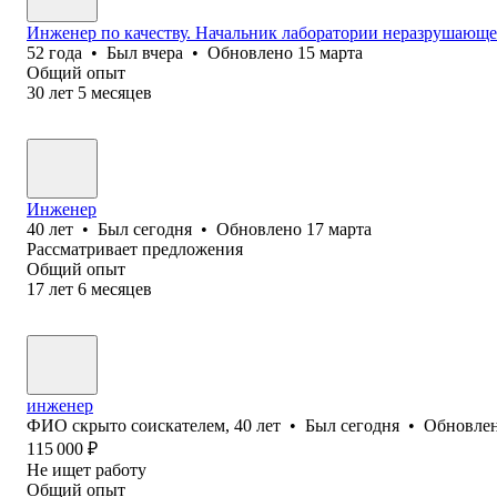
Инженер по качеству. Начальник лаборатории неразрушающе
52
года
•
Был
вчера
•
Обновлено
15 марта
Общий опыт
30
лет
5
месяцев
Инженер
40
лет
•
Был
сегодня
•
Обновлено
17 марта
Рассматривает предложения
Общий опыт
17
лет
6
месяцев
инженер
ФИО скрыто соискателем
,
40
лет
•
Был
сегодня
•
Обновле
115 000
₽
Не ищет работу
Общий опыт