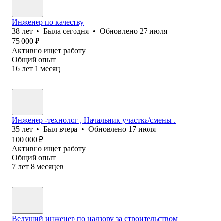
Инженер по качеству
38
лет
•
Была
сегодня
•
Обновлено
27 июля
75 000
₽
Активно ищет работу
Общий опыт
16
лет
1
месяц
Инженер -технолог , Начальник участка/смены .
35
лет
•
Был
вчера
•
Обновлено
17 июля
100 000
₽
Активно ищет работу
Общий опыт
7
лет
8
месяцев
Ведущий инженер по надзору за строительством