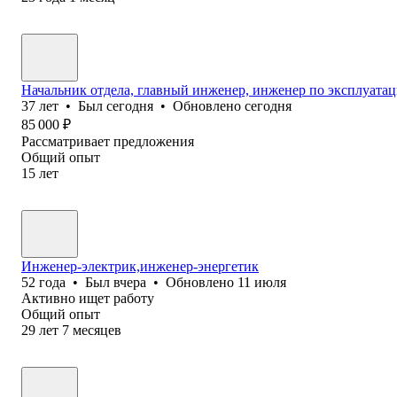
Начальник отдела, главный инженер, инженер по эксплуата
37
лет
•
Был
сегодня
•
Обновлено
сегодня
85 000
₽
Рассматривает предложения
Общий опыт
15
лет
Инженер-электрик,инженер-энергетик
52
года
•
Был
вчера
•
Обновлено
11 июля
Активно ищет работу
Общий опыт
29
лет
7
месяцев