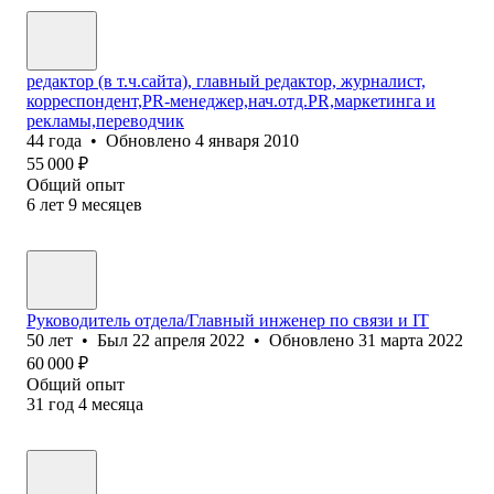
редактор (в т.ч.сайта), главный редактор, журналист,
корреспондент,PR-менеджер,нач.отд.PR,маркетинга и
рекламы,переводчик
44
года
•
Обновлено
4 января 2010
55 000
₽
Общий опыт
6
лет
9
месяцев
Руководитель отдела/Главный инженер по связи и IT
50
лет
•
Был
22 апреля 2022
•
Обновлено
31 марта 2022
60 000
₽
Общий опыт
31
год
4
месяца