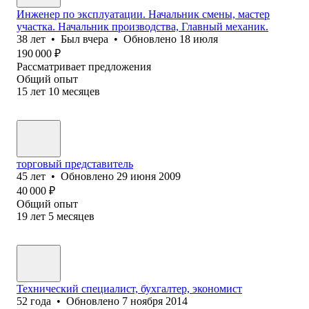
Инженер по эксплуатации. Начальник смены, мастер
участка. Начальник производства, Главный механик.
38
лет
•
Был
вчера
•
Обновлено
18 июля
190 000
₽
Рассматривает предложения
Общий опыт
15
лет
10
месяцев
торговый представитель
45
лет
•
Обновлено
29 июня 2009
40 000
₽
Общий опыт
19
лет
5
месяцев
Технический специалист, бухгалтер, экономист
52
года
•
Обновлено
7 ноября 2014