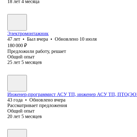
18
лет
4
месяца
Электромонтажник
47
лет
•
Был
вчера
•
Обновлено
10 июля
180 000
₽
Предложили работу, решает
Общий опыт
25
лет
5
месяцев
Инженер-программист АСУ ТП, инженер АСУ ТП, ПТО(Э
43
года
•
Обновлено
вчера
Рассматривает предложения
Общий опыт
20
лет
5
месяцев