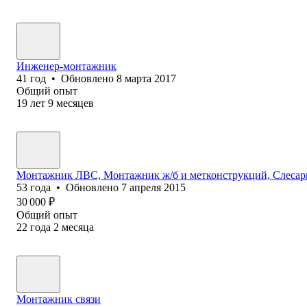
Инженер-монтажник
41
год
•
Обновлено
8 марта 2017
Общий опыт
19
лет
9
месяцев
Монтажник ЛВС, Монтажник ж/б и метконструкций, Слесар
53
года
•
Обновлено
7 апреля 2015
30 000
₽
Общий опыт
22
года
2
месяца
Монтажник связи