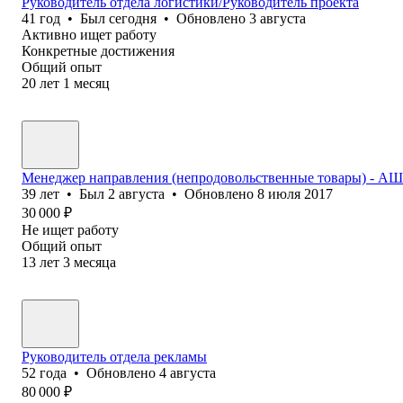
Руководитель отдела логистики/Руководитель проекта
41
год
•
Был
сегодня
•
Обновлено
3 августа
Активно ищет работу
Конкретные достижения
Общий опыт
20
лет
1
месяц
Менеджер направления (непродовольственные товары) - А
39
лет
•
Был
2 августа
•
Обновлено
8 июля 2017
30 000
₽
Не ищет работу
Общий опыт
13
лет
3
месяца
Руководитель отдела рекламы
52
года
•
Обновлено
4 августа
80 000
₽