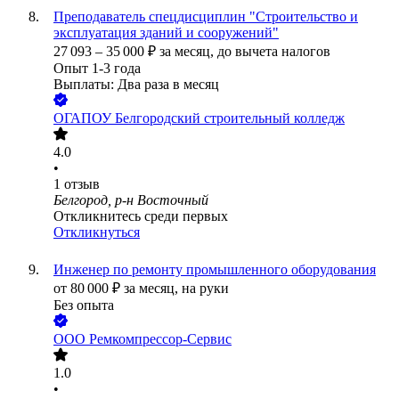
Преподаватель спецдисциплин "Строительство и
эксплуатация зданий и сооружений"
27 093
–
35 000
₽
за месяц,
до вычета налогов
Опыт 1-3 года
Выплаты: Два раза в месяц
ОГАПОУ Белгородский строительный колледж
4.0
•
1
отзыв
Белгород, р-н Восточный
Откликнитесь среди первых
Откликнуться
Инженер по ремонту промышленного оборудования
от
80 000
₽
за месяц,
на руки
Без опыта
ООО
Ремкомпрессор-Сервис
1.0
•