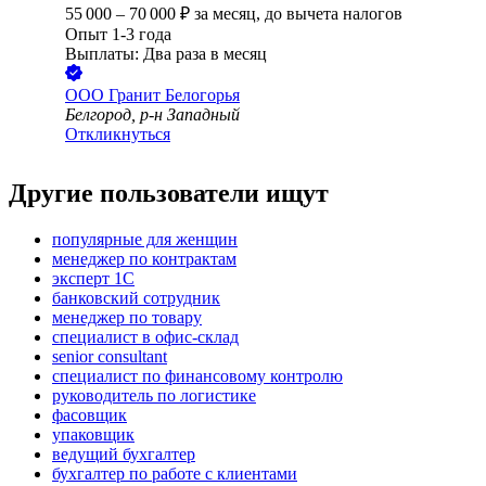
55 000
–
70 000
₽
за месяц,
до вычета налогов
Опыт 1-3 года
Выплаты: Два раза в месяц
ООО
Гранит Белогорья
Белгород, р-н Западный
Откликнуться
Другие пользователи ищут
популярные для женщин
менеджер по контрактам
эксперт 1С
банковский сотрудник
менеджер по товару
специалист в офис-склад
senior consultant
специалист по финансовому контролю
руководитель по логистике
фасовщик
упаковщик
ведущий бухгалтер
бухгалтер по работе с клиентами