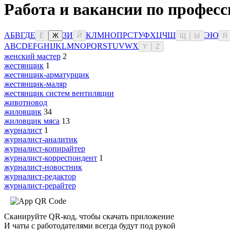
Работа и вакансии по професс
А
Б
В
Г
Д
Е
З
И
К
Л
М
Н
О
П
Р
С
Т
У
Ф
Х
Ц
Ч
Ш
Э
Ю
Ё
Ж
Й
Щ
Ы
Я
A
B
C
D
E
F
G
H
I
J
K
L
M
N
O
P
Q
R
S
T
U
V
W
X
Y
Z
женский мастер
2
жестянщик
1
жестянщик-арматурщик
жестянщик-маляр
жестянщик систем вентиляции
животновод
жиловщик
34
жиловщик мяса
13
журналист
1
журналист-аналитик
журналист-копирайтер
журналист-корреспондент
1
журналист-новостник
журналист-редактор
журналист-рерайтер
Сканируйте QR-код, чтобы скачать приложение
И чаты с работодателями всегда будут под рукой