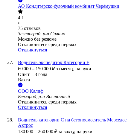
АО
Кондитерско-булочный комбинат Черёмушки
4.1
•
75
отзывов
Зеленоград, р-н Силино
Можно без резюме
Откликнитесь среди первых
Откликнуться
Водитель-экспедитор Категории Е
60 000
–
150 000
₽
за месяц,
на руки
Опыт 1-3 года
Вахта
ООО
Калиф
Белгород, р-н Восточный
Откликнитесь среди первых
Откликнуться
Водитель категории С на бетоносмеситель Мерседес
Актрос
130 000
–
260 000
₽
за вахту,
на руки