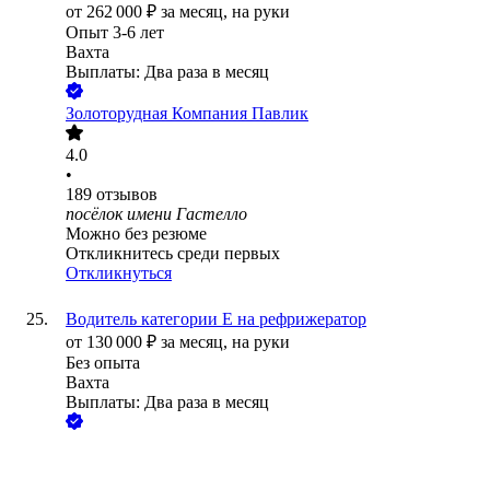
от
262 000
₽
за месяц,
на руки
Опыт 3-6 лет
Вахта
Выплаты: Два раза в месяц
Золоторудная Компания Павлик
4.0
•
189
отзывов
посёлок имени Гастелло
Можно без резюме
Откликнитесь среди первых
Откликнуться
Водитeль категоpии Е нa рефpижepатор
от
130 000
₽
за месяц,
на руки
Без опыта
Вахта
Выплаты: Два раза в месяц