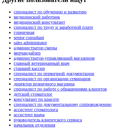
специалист по обучению и развитию
медицинский работник
медицинский консультант
специалист по труду и заработной плате
горничная
senior consultant
sales administrator
администратор смены
мерчандайзер
администратор-управляющий магазином
главный ветеринарный врач
старший кассир
специалист по первичной документации
специалист по организации семинаров
директор розничного магазина
специалист по работе с обращениями клиентов
детский стоматолог
консультант по красоте
специалист по документальному сопровождению
ассистент стоматолога
ассистент врача
руководитель клиентского сервиса
начальник отделения