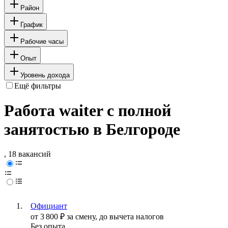
Район
График
Рабочие часы
Опыт
Уровень дохода
Ещё фильтры
Работа waiter с полной
занятостью в Белгороде
, 18 вакансий
Официант
от
3 800
₽
за смену,
до вычета налогов
Без опыта