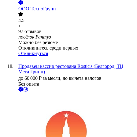
ООО
ТехноГрупп
4.5
•
97
отзывов
посёлок Рантуэ
Можно без резюме
Откликнитесь среди первых
Откликнуться
Продавец кассир ресторана Rostic's (Белгород, ТЦ
Мега Гринн)
до
60 000
₽
за месяц,
до вычета налогов
Без опыта