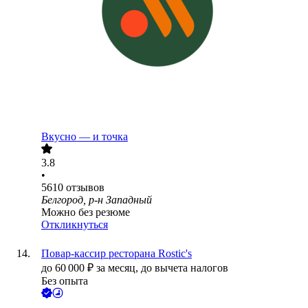
Вкусно — и точка
3.8
•
5610
отзывов
Белгород, р-н Западный
Можно без резюме
Откликнуться
Повар-кассир ресторана Rostic's
до
60 000
₽
за месяц,
до вычета налогов
Без опыта