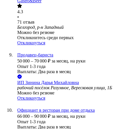
Gastro&Beer
4.3
•
71
отзыв
Белгород, р-н Западный
Можно без резюме
Откликнитесь среди первых
Откликнуться
Продавец-бариста
50 000
–
70 000
₽
за месяц,
на руки
Опыт 1-3 года
Выплаты: Два раза в месяц
ИП
Зинина Дарья Михайловна
рабочий посёлок Разумное, Вересковая улица, 1Б
Можно без резюме
Откликнуться
Официант в ресторан при доме отдыха
66 000
–
90 000
₽
за месяц,
на руки
Опыт 1-3 года
Выплаты: Два раза в месяц