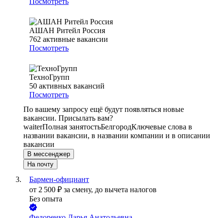
Посмотреть
АШАН Ритейл Россия
762
активные вакансии
Посмотреть
ТехноГрупп
50
активных вакансий
Посмотреть
По вашему запросу ещё будут появляться новые
вакансии. Присылать вам?
waiter
Полная занятость
Белгород
Ключевые слова в
названии вакансии, в названии компании и в описании
вакансии
В мессенджер
На почту
Бармен-официант
от
2 500
₽
за смену,
до вычета налогов
Без опыта
Федоренко Дарья Анатольевна