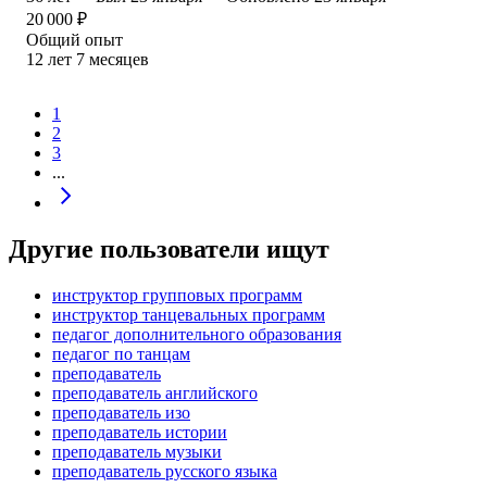
20 000
₽
Общий опыт
12
лет
7
месяцев
1
2
3
...
Другие пользователи ищут
инструктор групповых программ
инструктор танцевальных программ
педагог дополнительного образования
педагог по танцам
преподаватель
преподаватель английского
преподаватель изо
преподаватель истории
преподаватель музыки
преподаватель русского языка