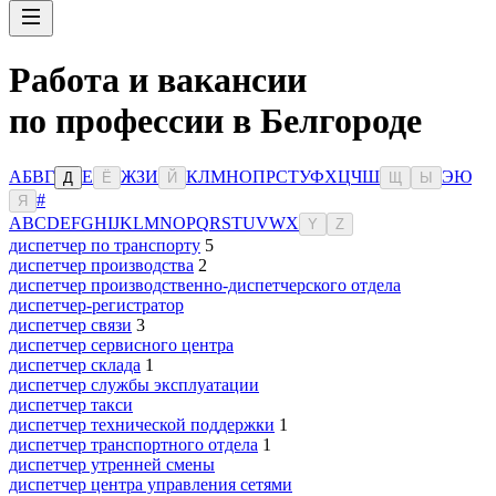
Работа и вакансии
по профессии в Белгороде
А
Б
В
Г
Е
Ж
З
И
К
Л
М
Н
О
П
Р
С
Т
У
Ф
Х
Ц
Ч
Ш
Э
Ю
Д
Ё
Й
Щ
Ы
#
Я
A
B
C
D
E
F
G
H
I
J
K
L
M
N
O
P
Q
R
S
T
U
V
W
X
Y
Z
диспетчер по транспорту
5
диспетчер производства
2
диспетчер производственно-диспетчерского отдела
диспетчер-регистратор
диспетчер связи
3
диспетчер сервисного центра
диспетчер склада
1
диспетчер службы эксплуатации
диспетчер такси
диспетчер технической поддержки
1
диспетчер транспортного отдела
1
диспетчер утренней смены
диспетчер центра управления сетями