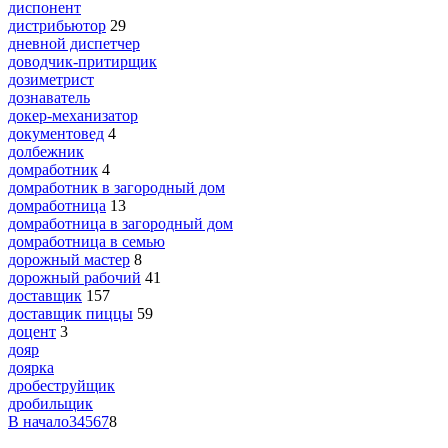
диспонент
дистрибьютор
29
дневной диспетчер
доводчик-притирщик
дозиметрист
дознаватель
докер-механизатор
документовед
4
долбежник
домработник
4
домработник в загородный дом
домработница
13
домработница в загородный дом
домработница в семью
дорожный мастер
8
дорожный рабочий
41
доставщик
157
доставщик пиццы
59
доцент
3
дояр
доярка
дробеструйщик
дробильщик
В начало
3
4
5
6
7
8