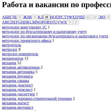
Работа и вакансии по професс
А
Б
В
Г
Д
Е
Ж
З
И
К
Л
Н
О
П
Р
С
Т
У
Ф
Х
Ц
Ч
Ш
Э
Ю
Ё
Й
М
Щ
Ы
Я
A
B
C
D
E
F
G
H
I
J
K
L
M
N
O
P
Q
R
S
T
U
V
W
X
Y
Z
методолог-консультант 1С
1
методолог по бухгалтерскому и налоговому учету
методолог по организации бухгалтерского и налогового учета
методолог проектного офиса
1
метрдотель
метролог
8
метролог-поверитель
механизатор
13
механик
52
механик автоколонны
2
механик автопарка
5
механик боулинга
механик гаража
механик-диагност
механик-дизелист
1
механик-диспетчер
1
механик дорожно-строительной техники
2
механик-логист
механик-моторист