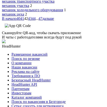
механик транспортного участка
механик участка
2
механик холодильного оборудования
1
механик цеха
2
В начало
40
41
42
43
44
...
47
дальше
Сканируйте QR-код, чтобы скачать приложение
И чаты с работодателями всегда будут под рукой
HeadHunter
Размещение вакансий
Поиск по резюме
О компании
Наши вакансии
Реклама на сайте
Требования к ПО
Безопасный HeadHunter
HeadHunter API
Партнерам
Инвесторам
Каталог компаний
Поиск по вакансиям в Белгороде
Сетка: соцсеть для нетворкинга