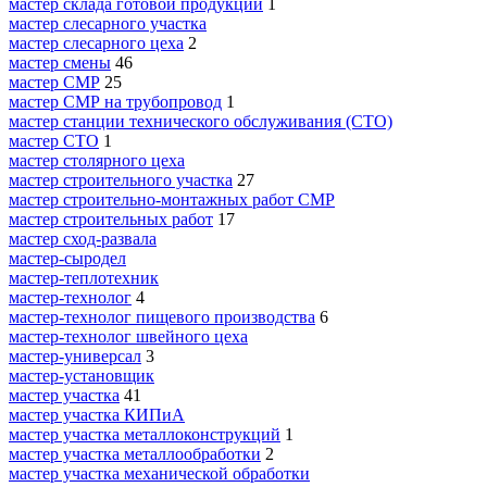
мастер склада готовой продукции
1
мастер слесарного участка
мастер слесарного цеха
2
мастер смены
46
мастер СМР
25
мастер СМР на трубопровод
1
мастер станции технического обслуживания (СТО)
мастер СТО
1
мастер столярного цеха
мастер строительного участка
27
мастер строительно-монтажных работ СМР
мастер строительных работ
17
мастер сход-развала
мастер-сыродел
мастер-теплотехник
мастер-технолог
4
мастер-технолог пищевого производства
6
мастер-технолог швейного цеха
мастер-универсал
3
мастер-установщик
мастер участка
41
мастер участка КИПиА
мастер участка металлоконструкций
1
мастер участка металлообработки
2
мастер участка механической обработки