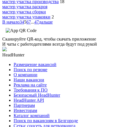
мастер участка производства
18
мастер участка раскроя
мастер участка сборки
мастер участка упаковки
2
В начало
3
4
5
6
7
...
47
дальше
Сканируйте QR-код, чтобы скачать приложение
И чаты с работодателями всегда будут под рукой
HeadHunter
Размещение вакансий
Поиск по резюме
О компании
Наши вакансии
Реклама на сайте
Требования к ПО
Безопасный HeadHunter
HeadHunter API
Партнерам
Инвесторам
Каталог компаний
Поиск по вакансиям в Белгороде
Сетка: соцсеть для нетворкинга