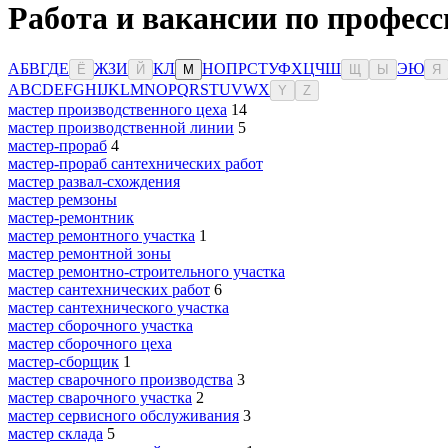
Работа и вакансии по професс
А
Б
В
Г
Д
Е
Ж
З
И
К
Л
Н
О
П
Р
С
Т
У
Ф
Х
Ц
Ч
Ш
Э
Ю
Ё
Й
М
Щ
Ы
Я
A
B
C
D
E
F
G
H
I
J
K
L
M
N
O
P
Q
R
S
T
U
V
W
X
Y
Z
мастер производственного цеха
14
мастер производственной линии
5
мастер-прораб
4
мастер-прораб сантехнических работ
мастер развал-схождения
мастер ремзоны
мастер-ремонтник
мастер ремонтного участка
1
мастер ремонтной зоны
мастер ремонтно-строительного участка
мастер сантехнических работ
6
мастер сантехнического участка
мастер сборочного участка
мастер сборочного цеха
мастер-сборщик
1
мастер сварочного производства
3
мастер сварочного участка
2
мастер сервисного обслуживания
3
мастер склада
5