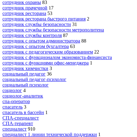
сотрудник охраны
83
сотрудник прачечной
17
сотрудник ресторана
53
сотрудник ресторана быстрого питания
2
сотрудник службы безопасности
31
сотрудник службы безопасности метрополитена
сотрудник службы контроля
87
сотрудник с опытом администратора
88
сотрудник с опытом бухгалтера
63
сотрудник с педагогическим образованием
22
сотрудник с функционалом экономиста-финансиста
сотрудник с функциями офис-менеджера
1
сотрудник химчистки
3
социальный педагог
36
социальный педагог-психолог
социальный психолог
социолог
4
социолог-аналитик
спа-оператор
спасатель
3
спасатель в бассейн
1
СПА-специалист
СПА-терапевт
специалист
910
специалист 1 линии технической поддержки
1